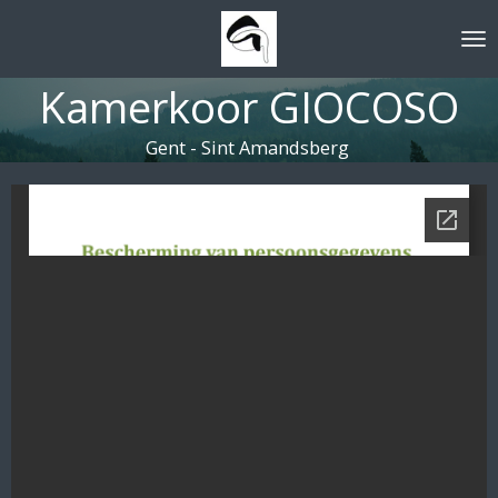
Ga
direct
naar
Kamerkoor GIOCOSO
de
hoofdinhoud
Gent - Sint Amandsberg